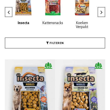
kjes
Insecta
Kattensnacks
Koeken
Koe
Verpakt
E
FILTEREN