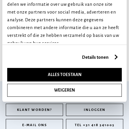
delen we informatie over uw gebruik van onze site
met onze partners voor social media, adverteren en
INSECTA NIBBLES
INSECTA NIBBLES
analyse. Deze partners kunnen deze gegevens
KREKEL & ZOETE
ZIJDERUPS & WORTEL
combineren met andere informatie die u aan ze heeft
AARDAPPEL 100 GR
100 GR
verstrekt of die ze hebben verzameld op basis van uw
€ 3,50
€ 3,50
gebruik van hun services.
20092
20093
Details tonen
4 van 4 producten gezien
ALLES TOESTAAN
WEIGEREN
BEN JE EEN PROFESSIONAL?
KLANT WORDEN?
INLOGGEN
E-MAIL ONS
TEL +31 418 541005