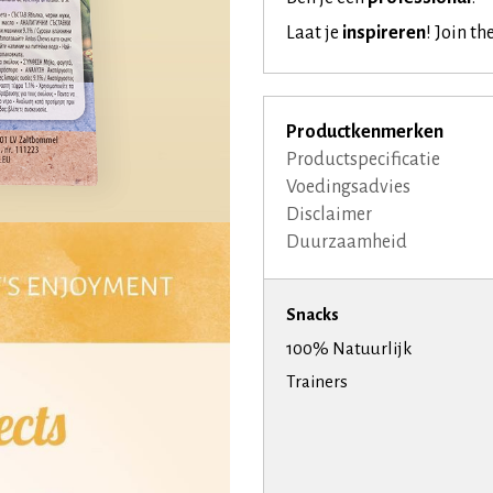
Laat je
inspireren
!
Join th
Productkenmerken
Productspecificatie
Voedingsadvies
Disclaimer
Duurzaamheid
Snacks
100% Natuurlijk
Trainers