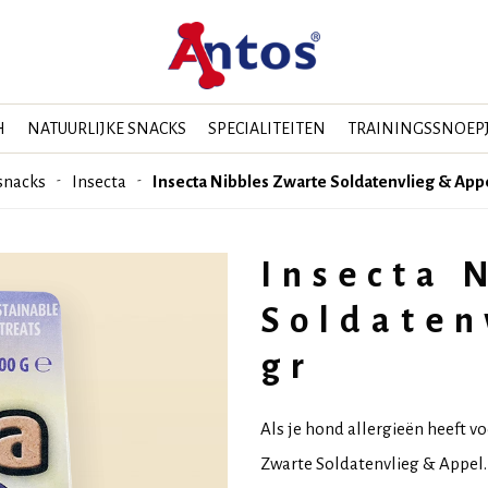
H
NATUURLIJKE SNACKS
SPECIALITEITEN
TRAININGSSNOEP
snacks
Insecta
Insecta Nibbles Zwarte Soldatenvlieg & App
Insecta 
Soldaten
gr
Als je hond allergieën heeft v
Zwarte Soldatenvlieg & Appel.