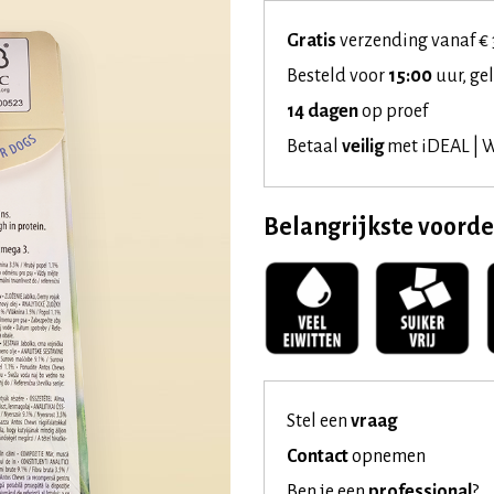
Gratis
verzending vanaf € 
Besteld voor
15:00
uur, ge
14 dagen
op proef
Betaal
veilig
met iDEAL | W
Belangrijkste voord
Stel een
vraag
Contact
opnemen
Ben je een
professional
?