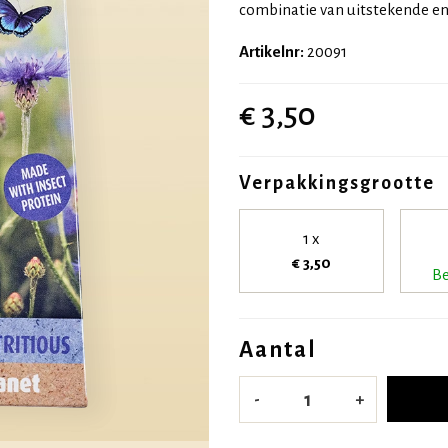
combinatie van uitstekende e
Artikelnr:
20091
€ 3,50
Verpakkingsgrootte
1 x
€ 3,50
Be
Aantal
-
+