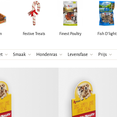
m
Festive Treats
Finest Poultry
Fish D'light
et
Smaak
Hondenras
Levensfase
Prijs