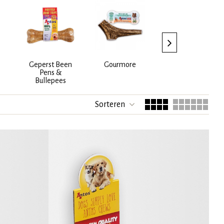
Geperst Been
Gourmore
Hoeven
Pens &
Bullepees
Sorteren