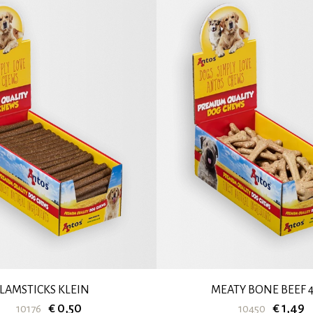
LAMSTICKS KLEIN
MEATY BONE BEEF 4
€ 0,50
€ 1,49
10176
10450