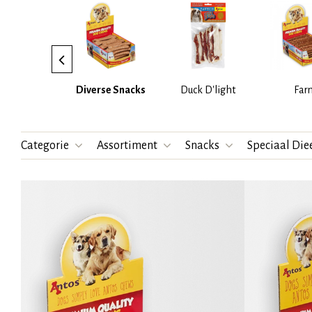
al D'light
Diverse Snacks
Duck D'light
Far
Categorie
Assortiment
Snacks
Speciaal Die