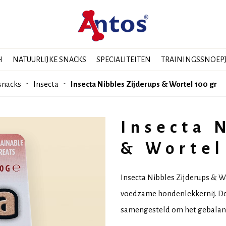
H
NATUURLIJKE SNACKS
SPECIALITEITEN
TRAININGSSNOEP
snacks
Insecta
Insecta Nibbles Zijderups & Wortel 100 gr
Insecta 
& Wortel
Insecta Nibbles Zijderups & Wo
voedzame hondenlekkernij. De 
samengesteld om het gebalance