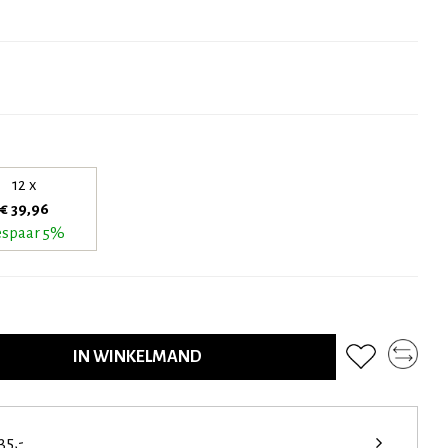
12 x
€ 39,96
spaar 5%
IN WINKELMAND
35,-