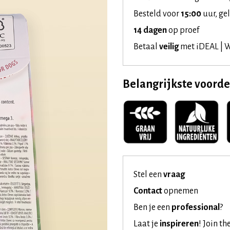
Besteld voor
15:00
uur, ge
14 dagen
op proef
Betaal
veilig
met iDEAL | W
Belangrijkste voord
Stel een
vraag
Contact
opnemen
Ben je een
professional
?
Laat je
inspireren
!
Join th