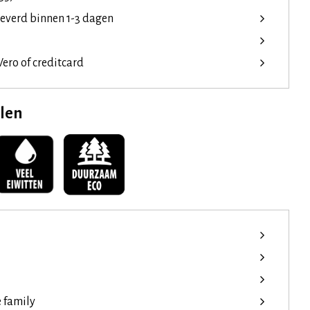
leverd binnen 1-3 dagen
ero of creditcard
elen
e family