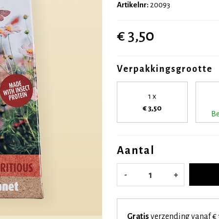
Artikelnr:
20093
€ 3,50
Verpakkingsgrootte
1 x
€ 3,50
Be
Aantal
-
+
Gratis
verzending vanaf € 