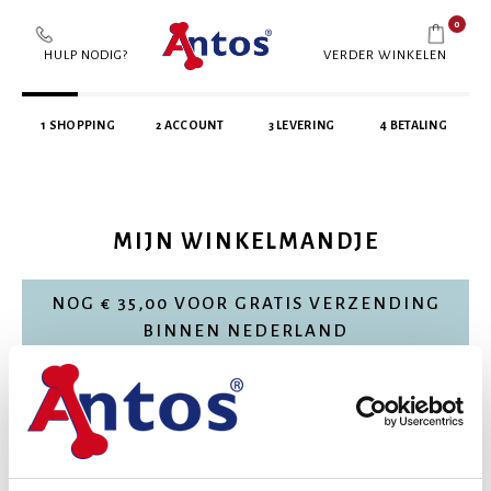
0
HULP NODIG?
VERDER WINKELEN
1 SHOPPING
2 ACCOUNT
3 LEVERING
4 BETALING
MIJN WINKELMANDJE
NOG € 35,00 VOOR GRATIS VERZENDING
BINNEN NEDERLAND
Product
Subtotaal
DOORGAAN