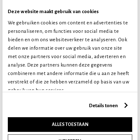
Deze website maakt gebruik van cookies
SAMENVATTING
We gebruiken cookies om content en advertenties te
personaliseren, om functies voor social media te
Subtotaal
artikel(en)
€ 0,00
bieden en om ons websiteverkeer te analyseren. Ook
Verzendkosten
€ 4,50
delen we informatie over uw gebruik van onze site
met onze partners voor social media, adverteren en
Totaal incl. BTW
€ 4,50
analyse. Deze partners kunnen deze gegevens
combineren met andere informatie die u aan ze heeft
verstrekt of die ze hebben verzameld op basis van uw
gebruik van hun services.
Gratis cadeau voor orders over €50,-
Details tonen
Wij wensen je een prachtige zomer!
Wij zijn t/m 14 augustus gesloten. Alle bestellingen worden
ALLES TOESTAAN
pas vanaf maandag 17 augustus 2026 verwerkt.