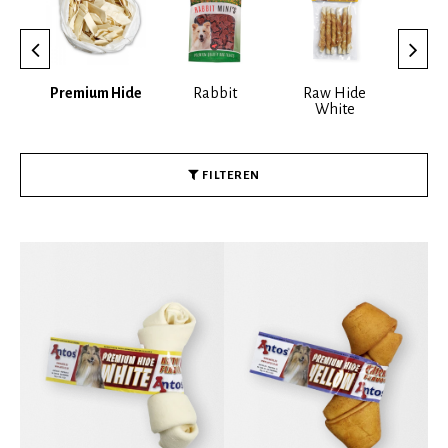
Premium Hide
Rabbit
Raw Hide
Rundvl
White
FILTEREN