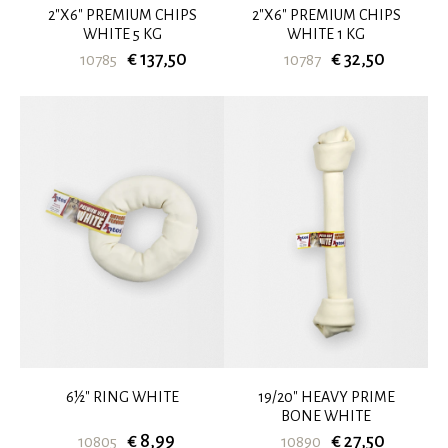
2"X6" PREMIUM CHIPS
2"X6" PREMIUM CHIPS
WHITE 5 KG
WHITE 1 KG
€ 137,50
€ 32,50
10785
10787
6½" RING WHITE
19/20" HEAVY PRIME
BONE WHITE
€ 8,99
€ 27,50
10805
10890