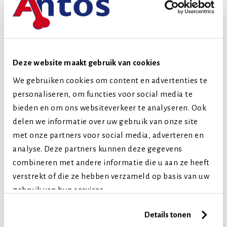
we onze klanten met plezier aan lekkere traktaties die
kwispelstaartend ontvangen worden. Die honden en
katten blij maken en een feest zijn om te geven. Ben je op
zoek naar een baan op ons kantoor of in ons magazijn?
Deze website maakt gebruik van cookies
Van commercieel medewerker tot chauffeur in de
We gebruiken cookies om content en advertenties te
personaliseren, om functies voor social media te
bezorging en van inkoper tot marketing expert? Bij ons
bieden en om ons websiteverkeer te analyseren. Ook
kan het allemaal. Wij kijken uit naar jouw waardevolle
delen we informatie over uw gebruik van onze site
talent, passie en inzet.
met onze partners voor social media, adverteren en
analyse. Deze partners kunnen deze gegevens
LEES MEER
combineren met andere informatie die u aan ze heeft
verstrekt of die ze hebben verzameld op basis van uw
gebruik van hun services.
Details tonen