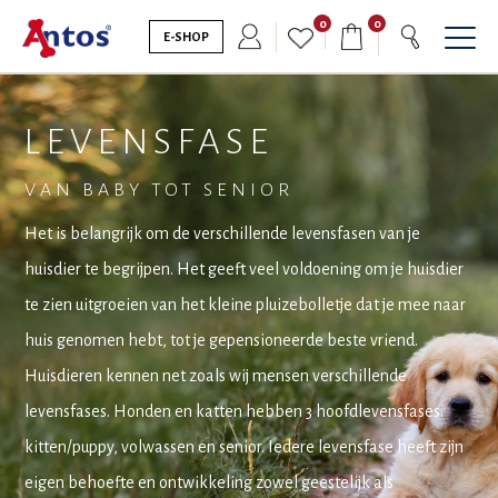
0
0
E-SHOP
LEVENSFASE
VAN BABY TOT SENIOR
Het is belangrijk om de verschillende levensfasen van je
huisdier te begrijpen. Het geeft veel voldoening om je huisdier
te zien uitgroeien van het kleine pluizebolletje dat je mee naar
huis genomen hebt, tot je gepensioneerde beste vriend.
Huisdieren kennen net zoals wij mensen verschillende
levensfases. Honden en katten hebben 3 hoofdlevensfases:
kitten/puppy, volwassen en senior. Iedere levensfase heeft zijn
eigen behoefte en ontwikkeling zowel geestelijk als