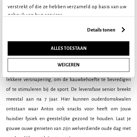
volwassen en senior kunnen we dit nog meer specificeren
verstrekt of die ze hebben verzameld op basis van uw
en er een 2-tal levensfases aan toevoegen. Na de kitten- en
gebruik van hun services.
puppytijd komt de levensfase pubertijd. Deze vangt
Details tonen
meestal aan na 6 maanden; alles wat is aangeleerd, wordt
weer vergeten en de
trainingssnacks
van Antos kunnen je
ALLES TOESTAAN
dan goed helpen om jouw geliefde huisdier door deze fase
heen te helpen. Als jouw hond of kat dan volwassen is, kan
WEIGEREN
hij/zij genieten van
hondensnacks
en
kattensnoepjes
als
lekkere versnapering, om de kauwbehoefte te bevredigen
of te stimuleren bij de sport. De levensfase senior breekt
meestal aan na 7 jaar. Hier kunnen ouderdomskwalen
ontstaan waar Antos ook snacks voor heeft om jouw
huisdier fysiek en geestelijke gezond te houden. Laat je
gouwe ouwe genieten van zijn welverdiende oude dag met