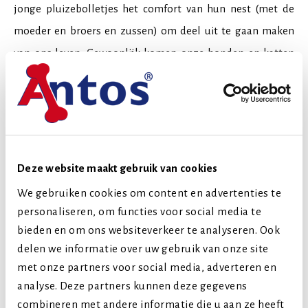
jonge pluizebolletjes het comfort van hun nest (met de
moeder en broers en zussen) om deel uit te gaan maken
van ons leven. Gewoonlijk komen onze honden en katten
bij ons wanneer ze 8 tot 10 weken oud zijn; ze zitten dan in
de eerste fase van hun levenscyclus. De voeding van jonge
kittens en pups is heel erg belangrijk om ze sterk, gelukkig
en gezond te laten opgroeien. Geniet van elke levensfase en
koester elk moment met je geliefde huisdier, want ze
Deze website maakt gebruik van cookies
worden snel volwassen.
We gebruiken cookies om content en advertenties te
personaliseren, om functies voor social media te
IEDERE LEVENSFASE HEEFT ZIJN EIGEN BEHOEFTE
bieden en om ons websiteverkeer te analyseren. Ook
Onze huishonden en -katten halen we meestal met 8 à 10
delen we informatie over uw gebruik van onze site
weken bij ons in huis. Ze zijn dan in het eerste stadium van
met onze partners voor social media, adverteren en
analyse. Deze partners kunnen deze gegevens
hun levensfase. Naast de 3 levensfases puppy/kitten,
combineren met andere informatie die u aan ze heeft