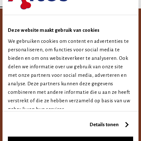
SNACKS DIE STAARTJES BLIJ MAKEN
DE BEST MOGELIJKE SELECTIE
Deze website maakt gebruik van cookies
Voortdurend worden nieuwe producten ontwikkeld in vele
We gebruiken cookies om content en advertenties te
personaliseren, om functies voor social media te
variaties. Kauwbotten voor honden, snacks, pensstaven en
bieden en om ons websiteverkeer te analyseren. Ook
mini-bones om de hond te belonen en kattensnoepjes voor
delen we informatie over uw gebruik van onze site
de echte fijnproevers. Een ongekend aanbod van
met onze partners voor social media, adverteren en
hondensnacks, chews en treats voor tussendoor. Onze
analyse. Deze partners kunnen deze gegevens
hoeveelheid koeken is spectaculair. Maar ook de keuze in
combineren met andere informatie die u aan ze heeft
verstrekt of die ze hebben verzameld op basis van uw
onze vegetarische hondensnacks, kipproducten, natuurlijke
gebruik van hun services.
snacks, runderhuid en semi-moist is ongekend. Gezonde en
eerlijke producten. Hondensnacks en kattensnacks die dicht
Details tonen
bij je huisdier staan. Die aansluiten bij wat je hond of kat
nodig heeft met natuurlijke voedings- en bouwstoffen.