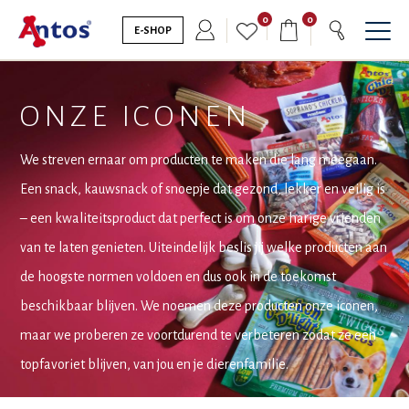
0
0
E-SHOP
ONZE ICONEN
We streven ernaar om producten te maken die lang meegaan.
Een snack, kauwsnack of snoepje dat gezond, lekker en veilig is
– een kwaliteitsproduct dat perfect is om onze harige vrienden
van te laten genieten. Uiteindelijk beslis jij welke producten aan
de hoogste normen voldoen en dus ook in de toekomst
beschikbaar blijven. We noemen deze producten onze iconen,
maar we proberen ze voortdurend te verbeteren zodat ze een
topfavoriet blijven, van jou en je dierenfamilie.