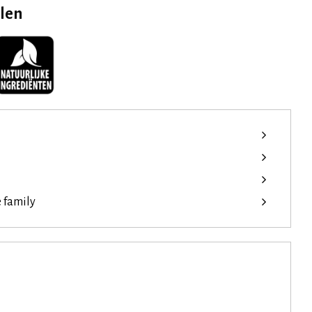
elen
e family