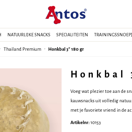
H
NATUURLIJKE SNACKS
SPECIALITEITEN
TRAININGSSNOEP
Thailand Premium
Honkbal 3" 180 gr
Honkbal 
Voeg wat plezier toe aan de 
kauwsnacks uit volledig natuur
met je favoriete vriend in de ach
Artikelnr:
10153