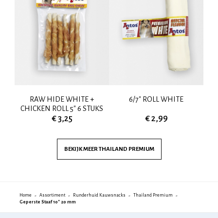
80-
RAW HIDE WHITE +
6/7" ROLL WHITE
4
CHICKEN ROLL 5" 6 STUKS
€ 3,25
€ 2,99
BEKIJK MEER
THAILAND PREMIUM
Home
Assortiment
Runderhuid Kauwsnacks
Thailand Premium
Geperste Staaf 10" 20 mm