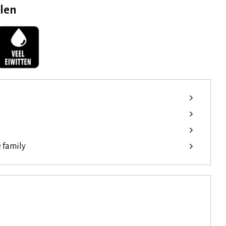
elen
e family