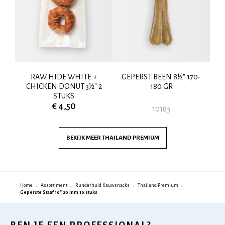
"
RAW HIDE WHITE +
GEPERST BEEN 8½" 170-
CHICKEN DONUT 3½" 2
180 GR
STUKS
€ 4,50
10183
BEKIJK MEER
THAILAND PREMIUM
Home
Assortiment
Runderhuid Kauwsnacks
Thailand Premium
Geperste Staaf 10" 20 mm 10 stuks