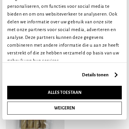
Levensfase
personaliseren, om functies voor social media te
Puppy (tot 1 jaar)
bieden en om ons websiteverkeer te analyseren. Ook
delen we informatie over uw gebruik van onze site
Volwassen (2-7 jaar)
met onze partners voor social media, adverteren en
Senior (8+ jaar)
analyse. Deze partners kunnen deze gegevens
combineren met andere informatie die u aan ze heeft
Vergelijkbare producten
verstrekt of die ze hebben verzameld op basis van uw
gebruik van hun services.
Details tonen
ALLES TOESTAAN
WEIGEREN