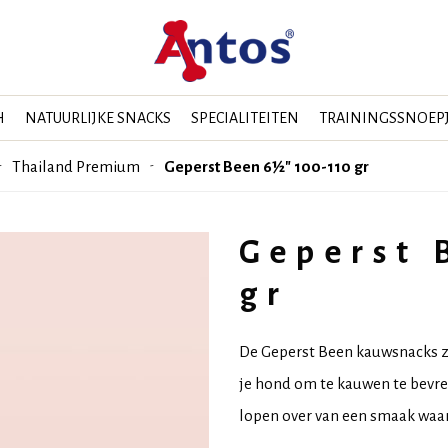
H
NATUURLIJKE SNACKS
SPECIALITEITEN
TRAININGSSNOEP
Thailand Premium
Geperst Been 6½" 100-110 gr
Geperst 
gr
De Geperst Been kauwsnacks z
je hond om te kauwen te bevre
lopen over van een smaak waar j