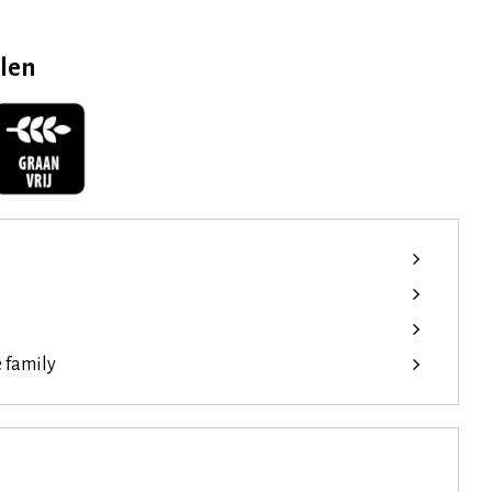
elen
e family