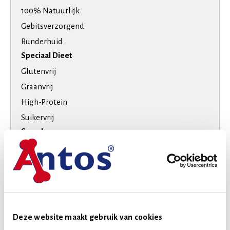
100% Natuurlijk
Gebitsverzorgend
Runderhuid
Speciaal Dieet
Glutenvrij
Graanvrij
High-Protein
Suikervrij
Smaak
Rund
Hondenras
Extra kleine honden
Kleine honden
Levensfase
Deze website maakt gebruik van cookies