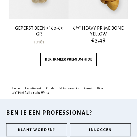
GEPERST BEEN 5" 60-65
6/7" HEAVY PRIME BONE
G
"
GR
YELLOW
€ 3,49
10181
BEKIJK MEER
PREMIUM HIDE
Home
Assortiment
Runderhuid Kauwsnacks
Premium Hide
7/8" Mini Roll 3 stuks White
BEN JE EEN PROFESSIONAL?
KLANT WORDEN?
INLOGGEN