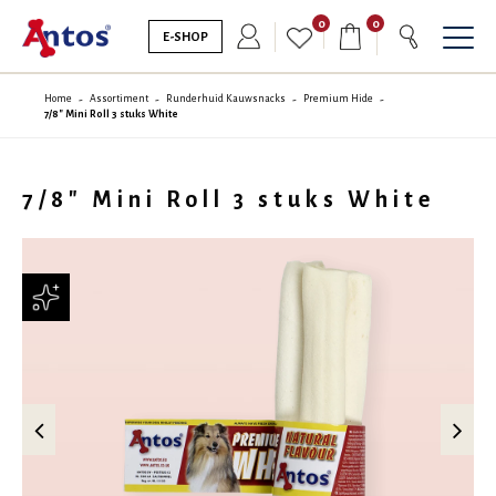
0
0
E-SHOP
Home
Assortiment
Runderhuid Kauwsnacks
Premium Hide
7/8" Mini Roll 3 stuks White
7/8" Mini Roll 3 stuks White