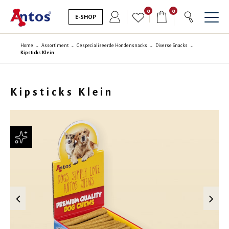
0
0
E-SHOP
Home
Assortiment
Gespecialiseerde Hondensnacks
Diverse Snacks
Kipsticks Klein
Kipsticks Klein