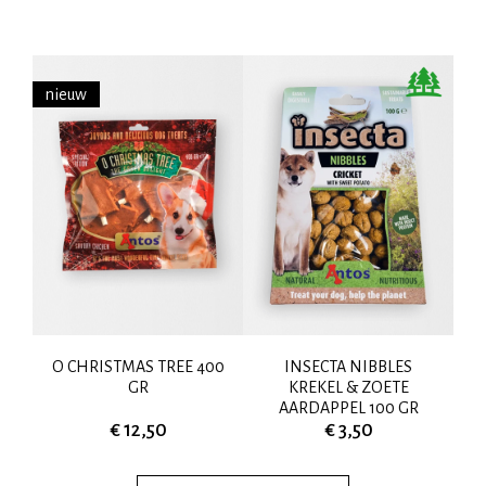
nieuw
O CHRISTMAS TREE 400
INSECTA NIBBLES
W
GR
KREKEL & ZOETE
AARDAPPEL 100 GR
€ 12,50
€ 3,50