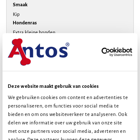
Smaak
Kip
Hondenras
Extra kleine honden
Kleine honden
Middelgrote honden
Levensfase
Puppy (tot 1 jaar)
Volwassen (2-7 jaar)
Deze website maakt gebruik van cookies
Senior (8+ jaar)
We gebruiken cookies om content en advertenties te
personaliseren, om functies voor social media te
Vergelijkbare producten
bieden en om ons websiteverkeer te analyseren. Ook
delen we informatie over uw gebruik van onze site
met onze partners voor social media, adverteren en
analyse. Deze partners kunnen deze gegevens