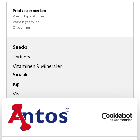
Productkenmerken
Productspecificatie
Voedingsadvies
Disclaimer
Snacks
Trainers
Vitaminen & Mineralen
Smaak
Kip
Vis
Rund
Varken
Hondenras
Extra kleine honden
Kleine honden