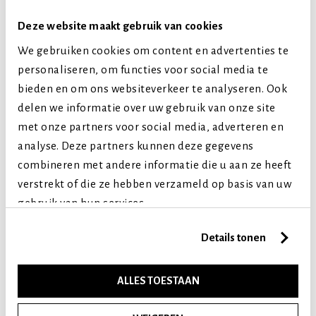
Middelgrote honden
Deze website maakt gebruik van cookies
Grote honden
We gebruiken cookies om content en advertenties te
Levensfase
personaliseren, om functies voor social media te
bieden en om ons websiteverkeer te analyseren. Ook
Puppy (tot 1 jaar)
delen we informatie over uw gebruik van onze site
Volwassen (2-7 jaar)
met onze partners voor social media, adverteren en
Senior (8+ jaar)
analyse. Deze partners kunnen deze gegevens
combineren met andere informatie die u aan ze heeft
Vergelijkbare producten
verstrekt of die ze hebben verzameld op basis van uw
gebruik van hun services.
Details tonen
ALLES TOESTAAN