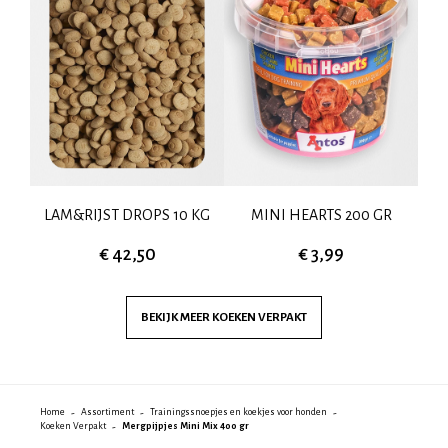
GR
LAM&RIJST DROPS 10 KG
MINI HEARTS 200 GR
BO
€ 42,50
€ 3,99
BEKIJK MEER
KOEKEN VERPAKT
Home
Assortiment
Trainingssnoepjes en koekjes voor honden
Koeken Verpakt
Mergpijpjes Mini Mix 400 gr