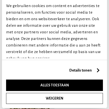
Kleine honden
We gebruiken cookies om content en advertenties te
Middelgrote honden
personaliseren, om functies voor social media te
Grote honden
bieden en om ons websiteverkeer te analyseren. Ook
delen we informatie over uw gebruik van onze site
Levensfase
met onze partners voor social media, adverteren en
Puppy (tot 1 jaar)
analyse. Deze partners kunnen deze gegevens
Volwassen (2-7 jaar)
combineren met andere informatie die u aan ze heeft
Senior (8+ jaar)
verstrekt of die ze hebben verzameld op basis van uw
gebruik van hun services.
Vergelijkbare producten
Details tonen
ALLES TOESTAAN
WEIGEREN