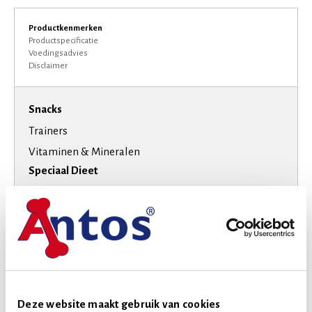
Productkenmerken
Productspecificatie
Voedingsadvies
Disclaimer
Snacks
Trainers
Vitaminen & Mineralen
Speciaal Dieet
Suikervrij
Smaak
Rund
Varken
Hondenras
Extra kleine honden
Deze website maakt gebruik van cookies