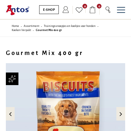
0
0
E-SHOP
Home
Assortiment
Trainingssnoepjes en koekjes voor honden
Koeken Verpakt
Gourmet Mix 400 gr
Gourmet Mix 400 gr