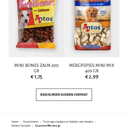
R
MINI BONES ZALM 200
MERGPIJPJES MINI MIX
M
GR
400 GR
€ 1,75
€ 2,99
BEKIJK MEER
KOEKEN VERPAKT
Home
Assortiment
Trainingssnoepjes en koekjes voor honden
Koeken Verpakt
Gourmet Mix 400 gr