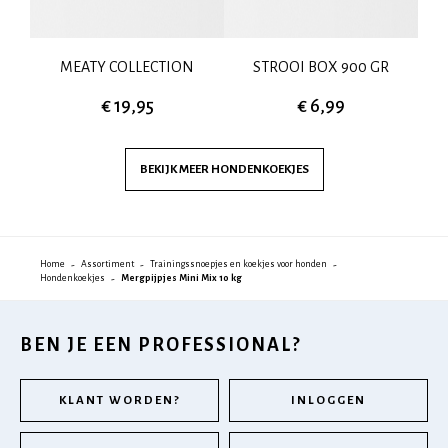
MEATY COLLECTION
STROOI BOX 900 GR
LA
€ 19,95
€ 6,99
BEKIJK MEER
HONDENKOEKJES
Home
Assortiment
Trainingssnoepjes en koekjes voor honden
Hondenkoekjes
Mergpijpjes Mini Mix 10 kg
BEN JE EEN PROFESSIONAL?
KLANT WORDEN?
INLOGGEN