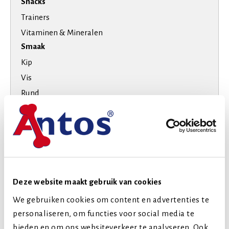
Snacks
Trainers
Vitaminen & Mineralen
Smaak
Kip
Vis
Rund
Varken
Hondenras
Extra kleine honden
Kleine honden
Middelgrote honden
Deze website maakt gebruik van cookies
Grote honden
We gebruiken cookies om content en advertenties te
Levensfase
personaliseren, om functies voor social media te
Puppy (tot 1 jaar)
bieden en om ons websiteverkeer te analyseren. Ook