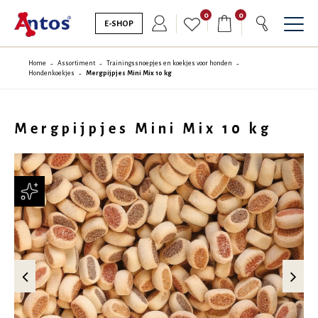
0
0
E-SHOP
Home
Assortiment
Trainingssnoepjes en koekjes voor honden
Hondenkoekjes
Mergpijpjes Mini Mix 10 kg
Mergpijpjes Mini Mix 10 kg