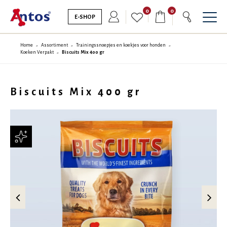
0
0
E-SHOP
Home
Assortiment
Trainingssnoepjes en koekjes voor honden
Koeken Verpakt
Biscuits Mix 400 gr
Biscuits Mix 400 gr