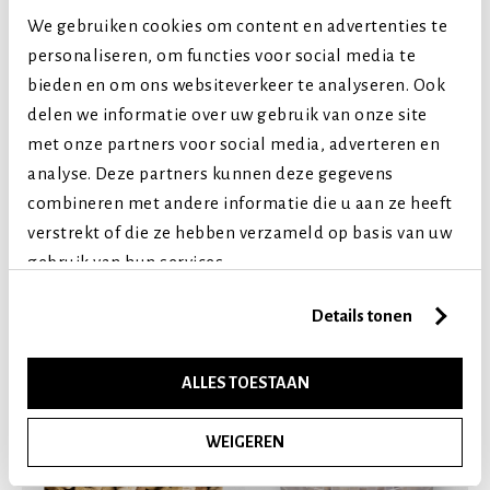
Middelgrote honden
We gebruiken cookies om content en advertenties te
Grote honden
personaliseren, om functies voor social media te
Extra grote honden
bieden en om ons websiteverkeer te analyseren. Ook
delen we informatie over uw gebruik van onze site
Levensfase
met onze partners voor social media, adverteren en
Puppy (tot 1 jaar)
analyse. Deze partners kunnen deze gegevens
Volwassen (2-7 jaar)
combineren met andere informatie die u aan ze heeft
Senior (8+ jaar)
verstrekt of die ze hebben verzameld op basis van uw
gebruik van hun services.
Vergelijkbare producten
Details tonen
ALLES TOESTAAN
WEIGEREN