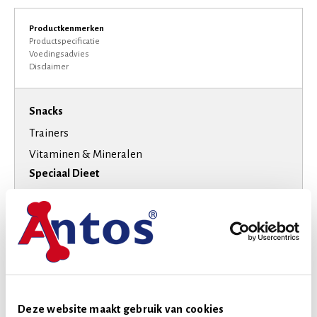
Productkenmerken
Productspecificatie
Voedingsadvies
Disclaimer
Snacks
Trainers
Vitaminen & Mineralen
Speciaal Dieet
Suikervrij
Smaak
Rund
Varken
Hondenras
Kleine honden
Deze website maakt gebruik van cookies