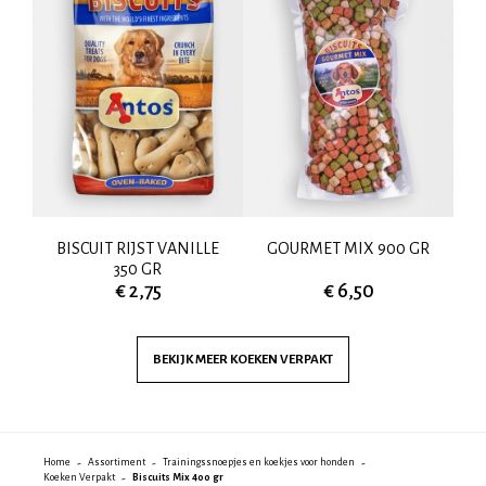
GR
BISCUIT RIJST VANILLE
GOURMET MIX 900 GR
350 GR
€ 2,75
€ 6,50
BEKIJK MEER
KOEKEN VERPAKT
Home
Assortiment
Trainingssnoepjes en koekjes voor honden
Koeken Verpakt
Biscuits Mix 400 gr