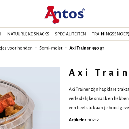
H
NATUURLIJKE SNACKS
SPECIALITEITEN
TRAININGSSNOEP
kjes voor honden
Semi-moist
Axi Trainer 450 gr
Axi Trai
Axi Trainer zijn hapklare trakt
verleidelijke smaak en hebben 
een heel stuk aan je hond geven
Artikelnr:
10212