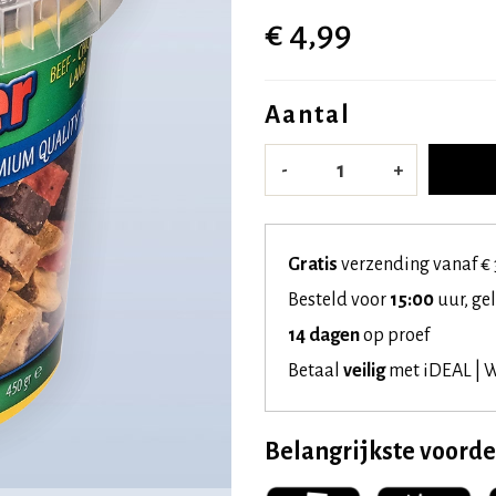
€ 4,99
Aantal
-
+
Gratis
verzending vanaf € 
Besteld voor
15:00
uur, ge
14 dagen
op proef
Betaal
veilig
met iDEAL | W
Belangrijkste voord