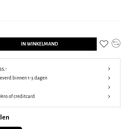
IN WINKELMAND
35,-
leverd binnen 1-3 dagen
ero of creditcard
elen