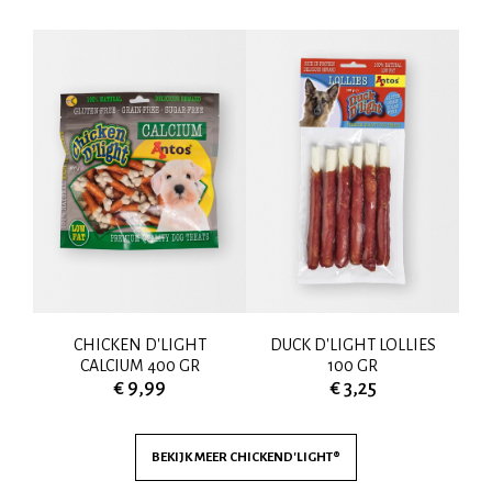
00
CHICKEN D'LIGHT
DUCK D'LIGHT LOLLIES
CH
CALCIUM 400 GR
100 GR
€ 9,99
€ 3,25
BEKIJK MEER
CHICKEND'LIGHT®