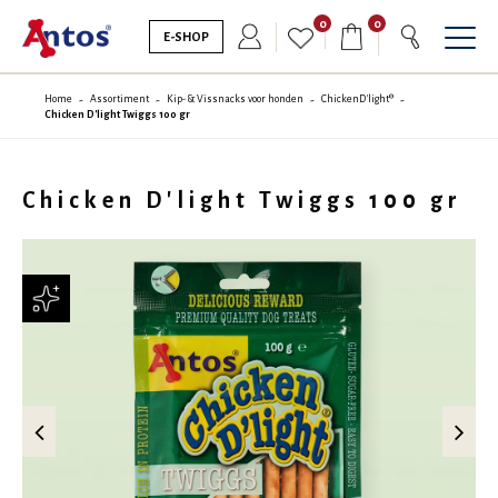
0
0
E-SHOP
Home
Assortiment
Kip- & Vissnacks voor honden
ChickenD'light®
Chicken D'light Twiggs 100 gr
Chicken D'light Twiggs 100 gr