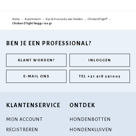
Home
Assortiment
Kip- & Vissnacks voor honden
ChickenD'light®
Chicken D'light Twiggs 100 gr
BEN JE EEN PROFESSIONAL?
KLANT WORDEN?
INLOGGEN
E-MAIL ONS
TEL +31 418 541005
KLANTENSERVICE
ONTDEK
MIJN ACCOUNT
HONDENBOTTEN
REGISTREREN
HONDENKLUIVEN