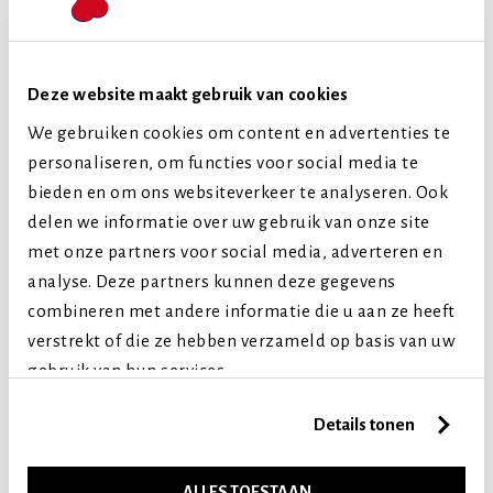
Veggie
Hondenras
Extra kleine honden
Deze website maakt gebruik van cookies
Kleine honden
We gebruiken cookies om content en advertenties te
Middelgrote honden
personaliseren, om functies voor social media te
Grote honden
bieden en om ons websiteverkeer te analyseren. Ook
Levensfase
delen we informatie over uw gebruik van onze site
Puppy (tot 1 jaar)
met onze partners voor social media, adverteren en
analyse. Deze partners kunnen deze gegevens
Volwassen (2-7 jaar)
combineren met andere informatie die u aan ze heeft
Senior (8+ jaar)
verstrekt of die ze hebben verzameld op basis van uw
gebruik van hun services.
Vergelijkbare producten
Details tonen
ALLES TOESTAAN