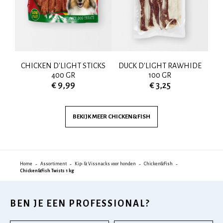
CHICKEN D'LIGHT STICKS
DUCK D'LIGHT RAWHIDE
C
R
400 GR
100 GR
€ 9,99
€ 3,25
BEKIJK MEER
CHICKEN&FISH
Home
Assortiment
Kip- & Vissnacks voor honden
Chicken&Fish
Chicken&Fish Twists 1 kg
BEN JE EEN PROFESSIONAL?