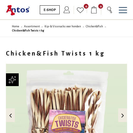
0
0
E-SHOP
Home
Assortiment
Kip- & Vissnacks voor honden
Chicken&Fish
Chicken&Fish Twists 1 kg
Chicken&Fish Twists 1 kg