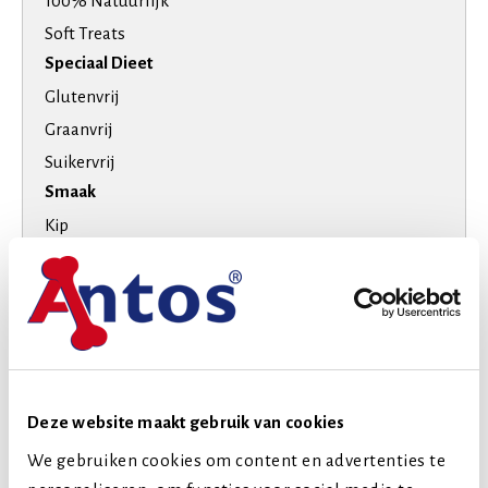
100% Natuurlijk
Soft Treats
Speciaal Dieet
Glutenvrij
Graanvrij
Suikervrij
Smaak
Kip
Vis
Hondenras
Extra kleine honden
Kleine honden
Middelgrote honden
Deze website maakt gebruik van cookies
Grote honden
We gebruiken cookies om content en advertenties te
Extra grote honden