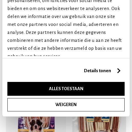
personaliseren, om functies voor social media te
Levensfase
bieden en om ons websiteverkeer te analyseren. Ook
Puppy (tot 1 jaar)
delen we informatie over uw gebruik van onze site
Volwassen (2-7 jaar)
met onze partners voor social media, adverteren en
Senior (8+ jaar)
analyse. Deze partners kunnen deze gegevens
combineren met andere informatie die u aan ze heeft
verstrekt of die ze hebben verzameld op basis van uw
Vergelijkbare producten
gebruik van hun services.
Details tonen
ALLES TOESTAAN
WEIGEREN