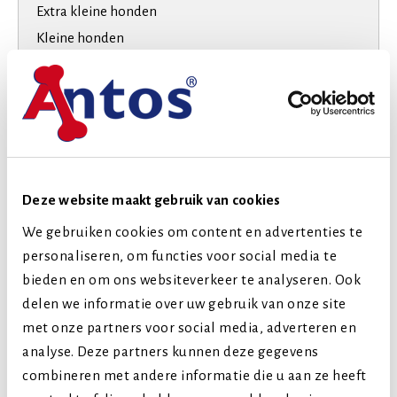
Extra kleine honden
Kleine honden
Middelgrote honden
Grote honden
Extra grote honden
Levensfase
Volwassen (2-7 jaar)
Deze website maakt gebruik van cookies
Senior (8+ jaar)
We gebruiken cookies om content en advertenties te
personaliseren, om functies voor social media te
Vergelijkbare producten
bieden en om ons websiteverkeer te analyseren. Ook
delen we informatie over uw gebruik van onze site
met onze partners voor social media, adverteren en
analyse. Deze partners kunnen deze gegevens
combineren met andere informatie die u aan ze heeft