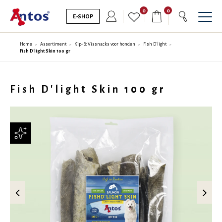
0
0
E-SHOP
Home
Assortiment
Kip- & Vissnacks voor honden
Fish D'light
Fish D'light Skin 100 gr
Fish D'light Skin 100 gr