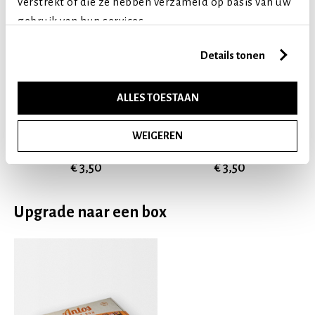
verstrekt of die ze hebben verzameld op basis van uw
gebruik van hun services.
Details tonen
ALLES TOESTAAN
FISH D'LIGHT TWISTS
FISH D'LIGHT SQUARES
WEIGEREN
100 GR
100 GR
€ 3,50
€ 3,50
Upgrade naar een box