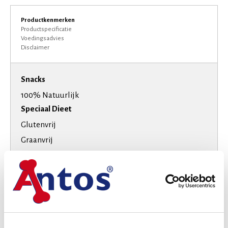
Productkenmerken
Productspecificatie
Voedingsadvies
Disclaimer
Snacks
100% Natuurlijk
Speciaal Dieet
Glutenvrij
Graanvrij
Suikervrij
Smaak
Kip
Kaas
Hondenras