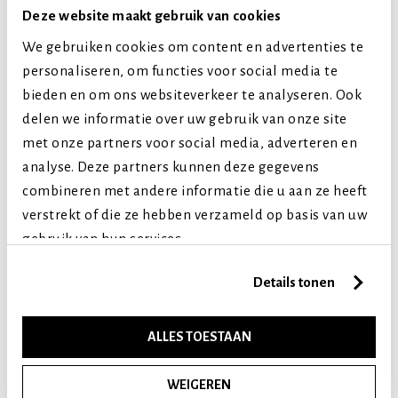
Extra kleine honden
Deze website maakt gebruik van cookies
Kleine honden
We gebruiken cookies om content en advertenties te
Middelgrote honden
personaliseren, om functies voor social media te
Grote honden
bieden en om ons websiteverkeer te analyseren. Ook
Extra grote honden
delen we informatie over uw gebruik van onze site
met onze partners voor social media, adverteren en
Levensfase
analyse. Deze partners kunnen deze gegevens
Puppy (tot 1 jaar)
combineren met andere informatie die u aan ze heeft
Volwassen (2-7 jaar)
verstrekt of die ze hebben verzameld op basis van uw
Senior (8+ jaar)
gebruik van hun services.
Details tonen
Vergelijkbare producten
ALLES TOESTAAN
WEIGEREN