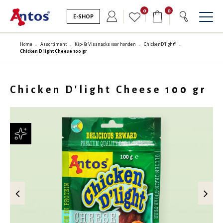
0
0
E-SHOP
Home
Assortiment
Kip- & Vissnacks voor honden
ChickenD'light®
Chicken D'light Cheese 100 gr
Chicken D'light Cheese 100 gr