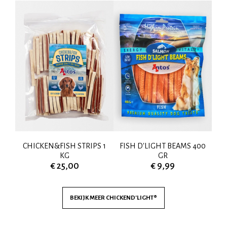
00
CHICKEN&FISH STRIPS 1
FISH D'LIGHT BEAMS 400
CH
KG
GR
€ 25,00
€ 9,99
BEKIJK MEER
CHICKEND'LIGHT®