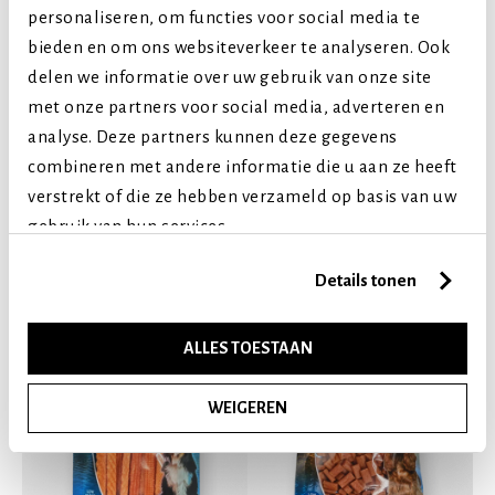
Extra grote honden
personaliseren, om functies voor social media te
Levensfase
bieden en om ons websiteverkeer te analyseren. Ook
delen we informatie over uw gebruik van onze site
Puppy (tot 1 jaar)
met onze partners voor social media, adverteren en
Volwassen (2-7 jaar)
analyse. Deze partners kunnen deze gegevens
Senior (8+ jaar)
combineren met andere informatie die u aan ze heeft
verstrekt of die ze hebben verzameld op basis van uw
Vergelijkbare producten
gebruik van hun services.
Details tonen
ALLES TOESTAAN
WEIGEREN