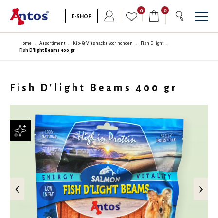
0
0
E-SHOP
Home
Assortiment
Kip- & Vissnacks voor honden
Fish D'light
Fish D'light Beams 400 gr
Fish D'light Beams 400 gr