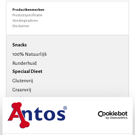
Productkenmerken
Productspecificatie
Voedingsadvies
Disclaimer
Snacks
100% Natuurlijk
Runderhuid
Speciaal Dieet
Glutenvrij
Graanvrij
High-Protein
Suikervrij
Smaak
Rund