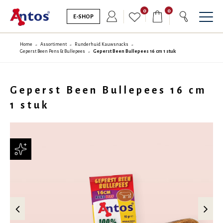
0
0
E-SHOP
Home
Assortiment
Runderhuid Kauwsnacks
Geperst Been Pens & Bullepees
Geperst Been Bullepees 16 cm 1 stuk
Geperst Been Bullepees 16 cm
1 stuk