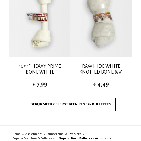
KS
10/11" HEAVY PRIME
RAW HIDE WHITE
BONE WHITE
KNOTTED BONE 8/9"
€ 7,99
€ 4,49
BEKIJK MEER
GEPERST BEEN PENS & BULLEPEES
Home
Assortiment
Runderhuid Kauwsnacks
Geperst Been Pens & Bullepees
Geperst Been Bullepees 16 cm 1 stuk