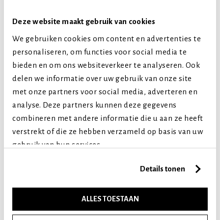
Hondenras
Middelgrote honden
Deze website maakt gebruik van cookies
Grote honden
We gebruiken cookies om content en advertenties te
Levensfase
personaliseren, om functies voor social media te
bieden en om ons websiteverkeer te analyseren. Ook
Volwassen (2-7 jaar)
delen we informatie over uw gebruik van onze site
Senior (8+ jaar)
met onze partners voor social media, adverteren en
analyse. Deze partners kunnen deze gegevens
Vergelijkbare producten
combineren met andere informatie die u aan ze heeft
verstrekt of die ze hebben verzameld op basis van uw
gebruik van hun services.
Details tonen
ALLES TOESTAAN