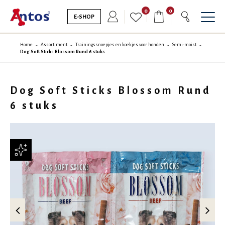
0
0
E-SHOP
Home
Assortiment
Trainingssnoepjes en koekjes voor honden
Semi-moist
Dog Soft Sticks Blossom Rund 6 stuks
Dog Soft Sticks Blossom Rund
6 stuks