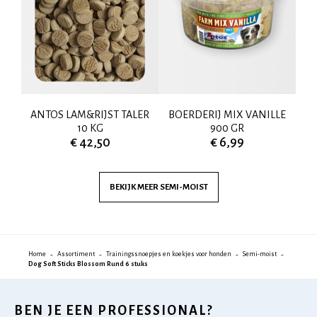
LER
ANTOS LAM&RIJST TALER
BOERDERIJ MIX VANILLE
MI
10 KG
900 GR
€ 42,50
€ 6,99
BEKIJK MEER
SEMI-MOIST
Home
Assortiment
Trainingssnoepjes en koekjes voor honden
Semi-moist
Dog Soft Sticks Blossom Rund 6 stuks
BEN JE EEN PROFESSIONAL?