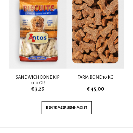
K
SANDWICH BONE KIP
FARM BONE 10 KG
400 GR
€ 3,29
€ 45,00
BEKIJK MEER
SEMI-MOIST