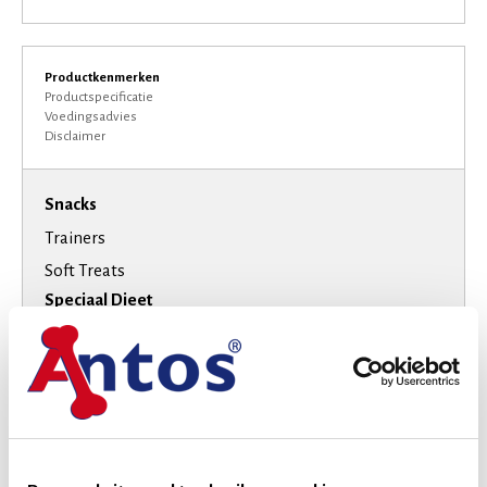
Productkenmerken
Productspecificatie
Voedingsadvies
Disclaimer
Snacks
Trainers
Soft Treats
Speciaal Dieet
Suikervrij
Smaak
Kip
Hondenras
Extra kleine honden