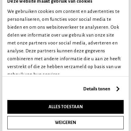
Deze website maakt gebruik van cookies
Kleine honden
We gebruiken cookies om content en advertenties te
Middelgrote honden
personaliseren, om functies voor social media te
Grote honden
bieden en om ons websiteverkeer te analyseren. Ook
Extra grote honden
delen we informatie over uw gebruik van onze site
Levensfase
met onze partners voor social media, adverteren en
Puppy (tot 1 jaar)
analyse. Deze partners kunnen deze gegevens
combineren met andere informatie die u aan ze heeft
Volwassen (2-7 jaar)
verstrekt of die ze hebben verzameld op basis van uw
Senior (8+ jaar)
gebruik van hun services.
Vergelijkbare producten
Details tonen
ALLES TOESTAAN
WEIGEREN