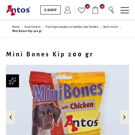
0
0
E-SHOP
Home
Assortiment
Trainingssnoepjes en koekjes voor honden
Semi-moist
Mini Bones Kip 200 gr
Mini Bones Kip 200 gr