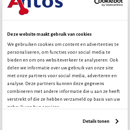
Senior (8+ jaar)
Vergelijkbare producten
Deze website maakt gebruik van cookies
We gebruiken cookies om content en advertenties te
personaliseren, om functies voor social media te
bieden en om ons websiteverkeer te analyseren. Ook
delen we informatie over uw gebruik van onze site
met onze partners voor social media, adverteren en
analyse. Deze partners kunnen deze gegevens
combineren met andere informatie die u aan ze heeft
verstrekt of die ze hebben verzameld op basis van uw
gebruik van hun services.
Details tonen
CEREA BRUSHIES
CEREA BRUSHIES DOGS
RODENTS 100 GR
100 GR