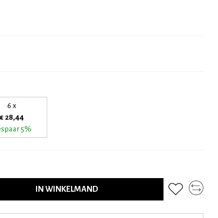
6 x
€ 28,44
spaar 5%
IN WINKELMAND