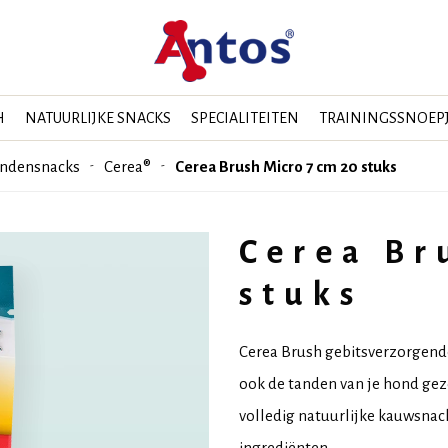
H
NATUURLIJKE SNACKS
SPECIALITEITEN
TRAININGSSNOEP
ondensnacks
Cerea®
Cerea Brush Micro 7 cm 20 stuks
Cerea Br
stuks
Cerea Brush gebitsverzorgende
ook de tanden van je hond gez
volledig natuurlijke kauwsnack
ingrediënten.