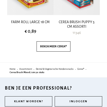
LL
FARM ROLL LARGE 18 CM
CEREA BRUSH PUPPY 5
CM ASSORTI
€ 0,89
11346
BEKIJK MEER
CEREA®
Home
Assortiment
Dental & Vegetarische Hondensnacks
Cerea®
Cerea Brush Mixed 7 cm 50 stuks
BEN JE EEN PROFESSIONAL?
KLANT WORDEN?
INLOGGEN