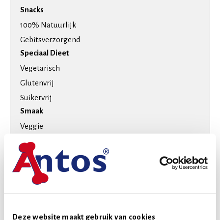
Snacks
100% Natuurlijk
Gebitsverzorgend
Speciaal Dieet
Vegetarisch
Glutenvrij
Suikervrij
Smaak
Veggie
Hondenras
Extra kleine honden
Kleine honden
Middelgrote honden
Levensfase
Deze website maakt gebruik van cookies