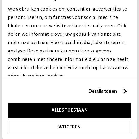
Puppy (tot 1 jaar)
We gebruiken cookies om content en advertenties te
Volwassen (2-7 jaar)
personaliseren, om functies voor social media te
Senior (8+ jaar)
bieden en om ons websiteverkeer te analyseren. Ook
delen we informatie over uw gebruik van onze site
Vergelijkbare producten
met onze partners voor social media, adverteren en
analyse. Deze partners kunnen deze gegevens
combineren met andere informatie die u aan ze heeft
verstrekt of die ze hebben verzameld op basis van uw
gebruik van hun services.
Details tonen
ALLES TOESTAAN
WEIGEREN