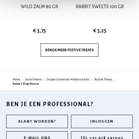
7"
WILD ZALM 80 GR
RABBIT SWEETS 100 GR
€ 3,75
€ 3,25
BEKIJK MEER
FESTIVE TREATS
Home
Assortiment
Gespecialiseerde Hondensnacks
Festive Treats
Santa's Dog House
BEN JE EEN PROFESSIONAL?
KLANT WORDEN?
INLOGGEN
E-MAIL ONS
TEL +31 418 541005