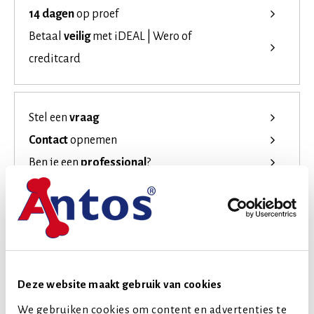
14 dagen
op proef
Betaal
veilig
met iDEAL | Wero of
creditcard
Stel een
vraag
Contact
opnemen
Ben je een
professional
?
Laat je
inspireren
!
Join the family
Productkenmerken
Productspecificatie
Voedingsadvies
Deze website maakt gebruik van cookies
Disclaimer
We gebruiken cookies om content en advertenties te