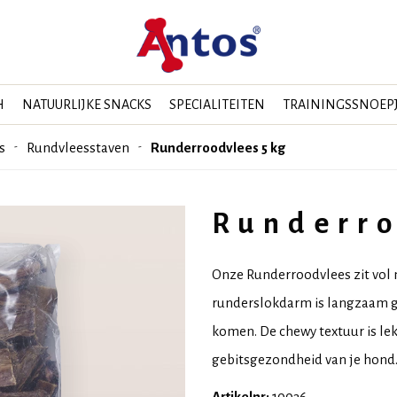
H
NATUURLIJKE SNACKS
SPECIALITEITEN
TRAININGSSNOEP
s
Rundvleesstaven
Runderroodvlees 5 kg
Runderro
Onze Runderroodvlees zit vol 
runderslokdarm is langzaam g
komen. De chewy textuur is le
gebitsgezondheid van je hond
Artikelnr:
10036