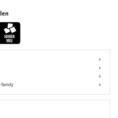
elen
e family