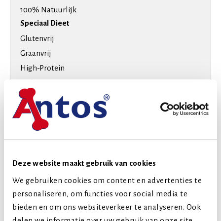
100% Natuurlijk
Speciaal Dieet
Glutenvrij
Graanvrij
High-Protein
Suikervrij
Smaak
Rund
Hondenras
Kleine honden
Middelgrote honden
Deze website maakt gebruik van cookies
Grote honden
We gebruiken cookies om content en advertenties te
Levensfase
personaliseren, om functies voor social media te
bieden en om ons websiteverkeer te analyseren. Ook
Volwassen (2-7 jaar)
delen we informatie over uw gebruik van onze site