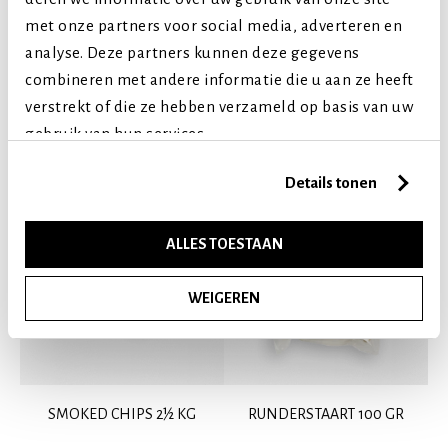
Senior (8+ jaar)
met onze partners voor social media, adverteren en
analyse. Deze partners kunnen deze gegevens
Vergelijkbare producten
combineren met andere informatie die u aan ze heeft
verstrekt of die ze hebben verzameld op basis van uw
gebruik van hun services.
Details tonen
ALLES TOESTAAN
WEIGEREN
SMOKED CHIPS 2½ KG
RUNDERSTAART 100 GR