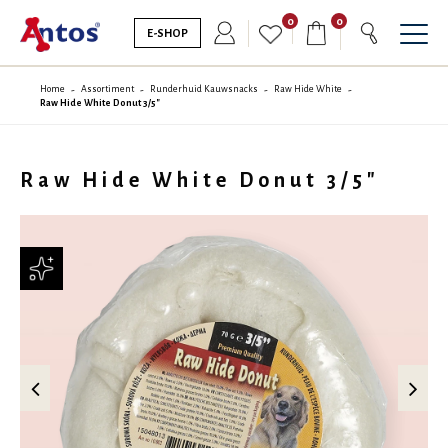
0
0
E-SHOP
Home
Assortiment
Runderhuid Kauwsnacks
Raw Hide White
Raw Hide White Donut 3/5"
Raw Hide White Donut 3/5"