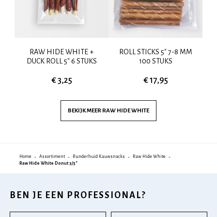
RAW HIDE WHITE +
ROLL STICKS 5" 7-8 MM
G
OD
DUCK ROLL 5" 6 STUKS
100 STUKS
€ 3,25
€ 17,95
BEKIJK MEER
RAW HIDE WHITE
Home
Assortiment
Runderhuid Kauwsnacks
Raw Hide White
Raw Hide White Donut 3/5"
BEN JE EEN PROFESSIONAL?