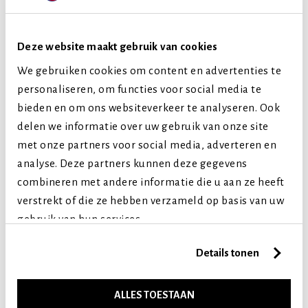
Smaak
Kip
Rund
Deze website maakt gebruik van cookies
We gebruiken cookies om content en advertenties te
Hondenras
personaliseren, om functies voor social media te
Middelgrote honden
bieden en om ons websiteverkeer te analyseren. Ook
Grote honden
delen we informatie over uw gebruik van onze site
Extra grote honden
met onze partners voor social media, adverteren en
Levensfase
analyse. Deze partners kunnen deze gegevens
Puppy (tot 1 jaar)
combineren met andere informatie die u aan ze heeft
verstrekt of die ze hebben verzameld op basis van uw
Volwassen (2-7 jaar)
gebruik van hun services.
Senior (8+ jaar)
Details tonen
Vergelijkbare producten
ALLES TOESTAAN