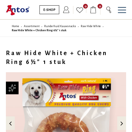
0
0
E-SHOP
Home
Assortiment
Runderhuid Kauwsnacks
Raw Hide White
Raw Hide White + Chicken Ring 6½" 1 stuk
Raw Hide White + Chicken
Ring 6½" 1 stuk