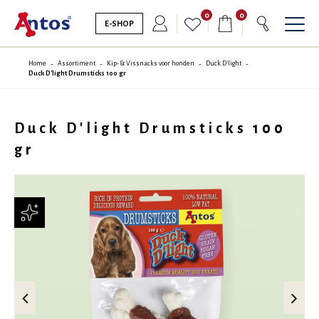
0
0
E-SHOP
Home
Assortiment
Kip- & Vissnacks voor honden
Duck D'light
Duck D'light Drumsticks 100 gr
Duck D'light Drumsticks 100
gr