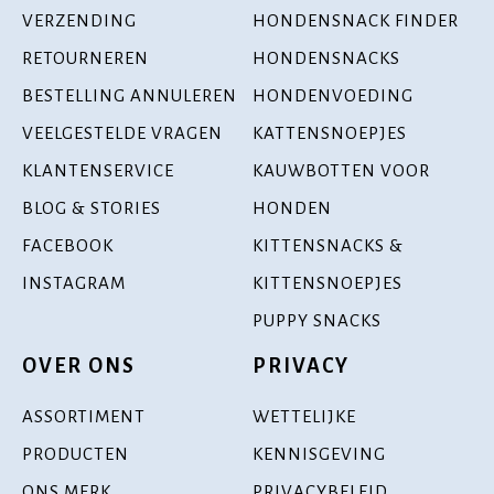
VERZENDING
HONDENSNACK FINDER
RETOURNEREN
HONDENSNACKS
BESTELLING ANNULEREN
HONDENVOEDING
VEELGESTELDE VRAGEN
KATTENSNOEPJES
KLANTENSERVICE
KAUWBOTTEN VOOR
BLOG & STORIES
HONDEN
FACEBOOK
KITTENSNACKS &
INSTAGRAM
KITTENSNOEPJES
PUPPY SNACKS
OVER ONS
PRIVACY
ASSORTIMENT
WETTELIJKE
PRODUCTEN
KENNISGEVING
ONS MERK
PRIVACYBELEID