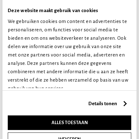
Eend
Deze website maakt gebruik van cookies
Hondenras
We gebruiken cookies om content en advertenties te
Extra kleine honden
personaliseren, om functies voor social media te
Kleine honden
bieden en om ons websiteverkeer te analyseren. Ook
Middelgrote honden
delen we informatie over uw gebruik van onze site
Grote honden
met onze partners voor social media, adverteren en
Levensfase
analyse. Deze partners kunnen deze gegevens
combineren met andere informatie die u aan ze heeft
Puppy (tot 1 jaar)
verstrekt of die ze hebben verzameld op basis van uw
Volwassen (2-7 jaar)
gebruik van hun services.
Senior (8+ jaar)
Details tonen
Vergelijkbare producten
ALLES TOESTAAN