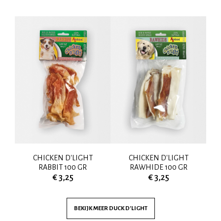
 1
CHICKEN D'LIGHT
CHICKEN D'LIGHT
A
RABBIT 100 GR
RAWHIDE 100 GR
€ 3,25
€ 3,25
BEKIJK MEER
DUCK D'LIGHT