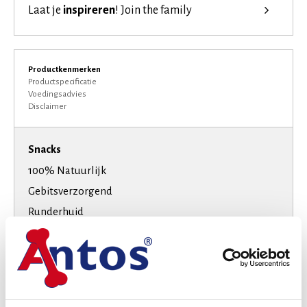
Laat je
inspireren
!
Join the family
Productkenmerken
Productspecificatie
Voedingsadvies
Disclaimer
Snacks
100% Natuurlijk
Gebitsverzorgend
Runderhuid
Speciaal Dieet
Glutenvrij
High-Protein
Suikervrij