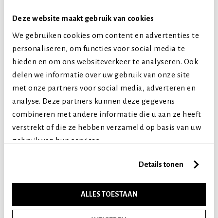
Smaak
Rund
Deze website maakt gebruik van cookies
We gebruiken cookies om content en advertenties te
Hondenras
personaliseren, om functies voor social media te
Middelgrote honden
bieden en om ons websiteverkeer te analyseren. Ook
Grote honden
delen we informatie over uw gebruik van onze site
Extra grote honden
met onze partners voor social media, adverteren en
Levensfase
analyse. Deze partners kunnen deze gegevens
Volwassen (2-7 jaar)
combineren met andere informatie die u aan ze heeft
verstrekt of die ze hebben verzameld op basis van uw
Senior (8+ jaar)
gebruik van hun services.
Vergelijkbare producten
Details tonen
ALLES TOESTAAN