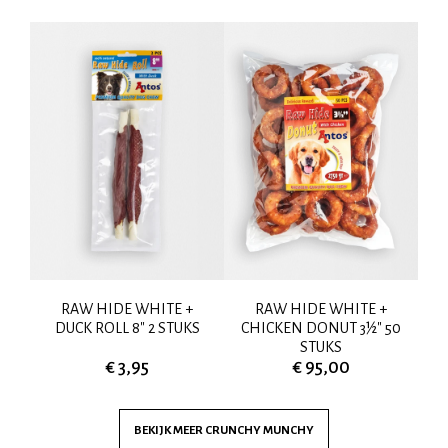
25
RAW HIDE WHITE +
RAW HIDE WHITE +
G
DUCK ROLL 8" 2 STUKS
CHICKEN DONUT 3½" 50
STUKS
€ 3,95
€ 95,00
BEKIJK MEER
CRUNCHY MUNCHY