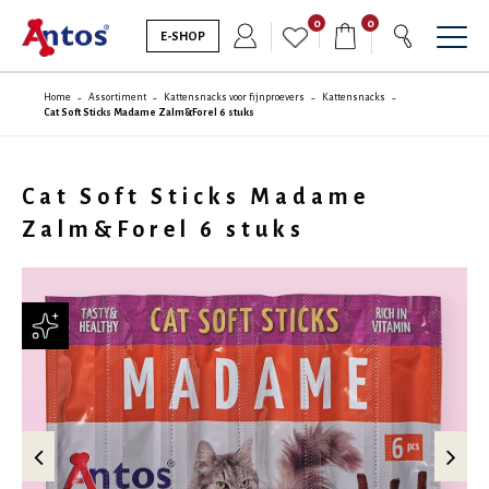
0
0
E-SHOP
Home
Assortiment
Kattensnacks voor fijnproevers
Kattensnacks
Cat Soft Sticks Madame Zalm&Forel 6 stuks
Cat Soft Sticks Madame
Zalm&Forel 6 stuks