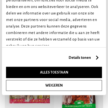
personaliseren, om functies voor social media te
Levensfase
bieden en om ons websiteverkeer te analyseren. Ook
Kitten (tot 1 jaar)
delen we informatie over uw gebruik van onze site
Volwassen (2-7 jaar)
met onze partners voor social media, adverteren en
Senior (8+ jaar)
analyse. Deze partners kunnen deze gegevens
combineren met andere informatie die u aan ze heeft
verstrekt of die ze hebben verzameld op basis van uw
Vergelijkbare producten
gebruik van hun services.
Details tonen
ALLES TOESTAAN
WEIGEREN