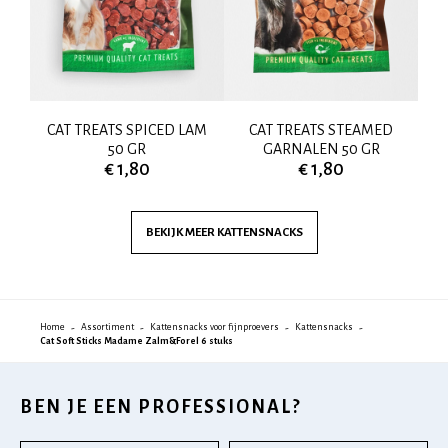
ED
CAT TREATS SPICED LAM
CAT TREATS STEAMED
P
50 GR
GARNALEN 50 GR
€ 1,80
€ 1,80
BEKIJK MEER
KATTENSNACKS
Home
Assortiment
Kattensnacks voor fijnproevers
Kattensnacks
Cat Soft Sticks Madame Zalm&Forel 6 stuks
BEN JE EEN PROFESSIONAL?