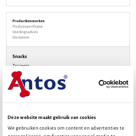
Productkenmerken
Productspecificatie
Voedingsadvies
Disclaimer
Snacks
Trainers
Soft Treats
Vitaminen & Mineralen
Speciaal Dieet
Glutenvrij
Graanvrij
Deze website maakt gebruik van cookies
Smaak
We gebruiken cookies om content en advertenties te
Vis