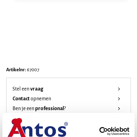
Artikelnr:
67007
Stel een
vraag
Contact
opnemen
Ben je een
professional
?
Laat je
inspireren
!
Join the family