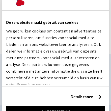
Productkenmerken
Productspecificatie
Disclaimer
Deze website maakt gebruik van cookies
We gebruiken cookies om content en advertenties te
personaliseren, om functies voor social media te
bieden en om ons websiteverkeer te analyseren. Ook
Home
Assortiment
delen we informatie over uw gebruik van onze site
met onze partners voor social media, adverteren en
analyse. Deze partners kunnen deze gegevens
BEN JE EEN PROFESSIONAL?
combineren met andere informatie die u aan ze heeft
verstrekt of die ze hebben verzameld op basis van uw
KLANT WORDEN?
INLOGGEN
gebruik van hun services.
E-MAIL ONS
TEL +31 418 541005
Details tonen