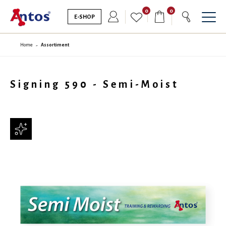
0
0
E-SHOP
Home
Assortiment
Signing 590 - Semi-Moist